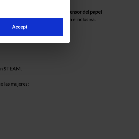
entor de Franklin, fue un firme
defensor del papel
na comunidad científica más
diversa e inclusiva
.
Accept
 en STEAM.
ue las mujeres: