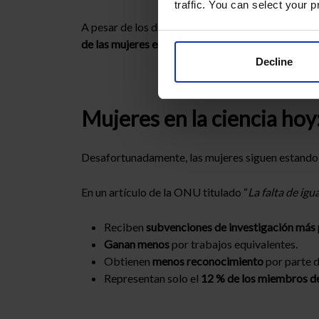
traffic. You can select your p
A pesar de los desafíos, también contaron con el
de las mujeres en la ciencia
y promovió activament
Decline
Mujeres en la ciencia hoy
Desafortunadamente, las mujeres siguen estando 
En un artículo de la ONU titulado “
La falta de ig
Reciben
subvenciones de investigación más
Ganan menos
por trabajos equivalentes.
Obtienen
menos reconocimiento
por parte d
Representan solo el
12 % de los miembros de