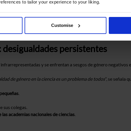
references to tailor your experience to your liking.
 apoyo de algunos colegas masculinos. Por ejemplo,
John Bernal
, m
e la igualdad de género dentro del sector, contribuyendo así a u
Customise
: desigualdades persistentes
infrarrepresentadas y se enfrentan a sesgos de género negativos
ualdad de género en la ciencia es un problema de todos
”, se señala q
 pequeñas
.
e sus colegas.
 las academias nacionales de ciencias
.