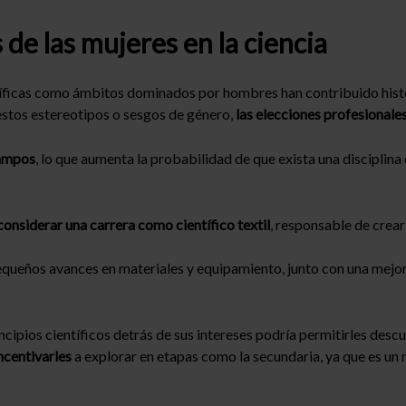
de las mujeres en la ciencia
ntíficas como ámbitos dominados por hombres han contribuido his
 estos estereotipos o sesgos de género,
las elecciones profesionale
campos
, lo que aumenta la probabilidad de que exista una disciplina
onsiderar una carrera como científico textil
, responsable de crea
queños avances en materiales y equipamiento, junto con una mejo
ncipios científicos detrás de sus intereses podría permitirles des
ncentivarles
a explorar en etapas como la
secundaria
, ya que es un