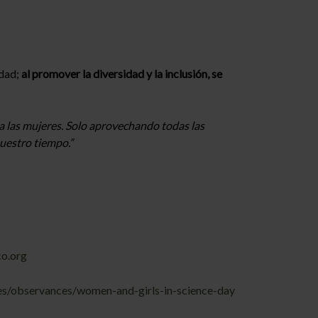
dad;
al promover la diversidad y la inclusión, se
a a las mujeres. Solo aprovechando todas las
nuestro tiempo.”
o.org
es/observances/women-and-girls-in-science-day