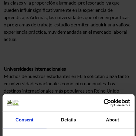
las clases y la proporción alumnado-profesorado, ya que
pueden influir significativamente en la experiencia de
aprendizaje. Además, las universidades que ofrecen prácticas
o programas de trabajo-estudio permiten adquirir una valiosa
experiencia práctica, muy demandada en el mercado laboral
actual.
Universidades internacionales
Muchos de nuestros estudiantes en ELIS solicitan plaza tanto
en universidades nacionales como internacionales. Los
destinos internacionales más populares son Reino Unido,
Estados Unidos, Países Bajos e Irlanda, todos ellos conocidos
por sus excelentes sistemas de educación superior y su
entorno internacional diverso.
Consent
Details
About
Las universidades de Países Bajos destacan por sus métodos
de enseñanza innovadores y su fuerte enfoque en la