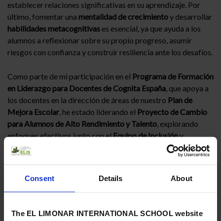
establecer relaciones significativas en su aprendizaje. Por
último, fomentar una
mentalidad de crecimiento
y desarrollar
habilidades metacognitivas
es esencial, ya que ayuda a los
alumnos a reflexionar sobre su propio progreso, asumir
riesgos con confianza y construir resiliencia ante los desafíos.
Como parte de mi participación en el
Programa de Formación
en Liderazgo para Docentes de Cognita España
, que apoya a
los docentes en la dirección de áreas de nuestro
Plan de
Mejora Escolar
, he estado liderando el
Proyecto de Cambio
para Alumnos de Alto Rendimiento y Talento
, explorando
enfoques efectivos junto con el
Equipo de Inclusión
y
compartiendo ejemplos de buenas prácticas que ya se llevan
a cabo en nuestros colegios.
Consent
Details
About
Estos métodos no solo elevan los niveles de rendimiento, sino
que también fomentan el
amor por el aprendizaje
,
asegurando que los alumnos se mantengan motivados,
The EL LIMONAR INTERNATIONAL SCHOOL website
implicados y entusiasmados. Es importante destacar que esto